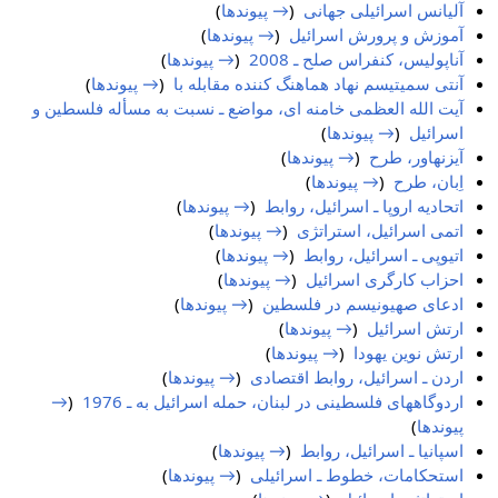
آلیانس اسرائیلی جهانی
‏
(
→ پیوندها
)
آموزش و پرورش اسرائیل
‏
(
→ پیوندها
)
آناپولیس، کنفراس صلح ـ 2008
‏
(
→ پیوندها
)
آنتی سمیتیسم نهاد هماهنگ کننده مقابله با
‏
(
→ پیوندها
)
آیت الله العظمی خامنه ای، مواضع ـ نسبت به مسأله فلسطین و
اسرائیل
‏
(
→ پیوندها
)
آیزنهاور، طرح
‏
(
→ پیوندها
)
اِبان، طرح
‏
(
→ پیوندها
)
اتحادیه اروپا ـ اسرائیل، روابط
‏
(
→ پیوندها
)
اتمی اسرائیل، استراتژی
‏
(
→ پیوندها
)
اتیوپی ـ اسرائیل، روابط
‏
(
→ پیوندها
)
احزاب کارگری اسرائیل
‏
(
→ پیوندها
)
ادعای صهیونیسم در فلسطین
‏
(
→ پیوندها
)
ارتش اسرائیل
‏
(
→ پیوندها
)
ارتش نوین یهودا
‏
(
→ پیوندها
)
اردن ـ اسرائیل، روابط اقتصادی
‏
(
→ پیوندها
)
اردوگاههای فلسطینی در لبنان، حمله اسرائیل به ـ 1976
‏
(
→
پیوندها
)
اسپانیا ـ اسرائیل، روابط
‏
(
→ پیوندها
)
استحکامات، خطوط ـ اسرائیلی
‏
(
→ پیوندها
)