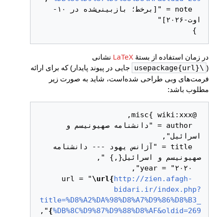
  note = "[برخط؛ بازبینی‌شده در ۱۰-
 }

در زمان استفاده از بستهٔ
LaTeX
نشانی
(
جایی در پیوند پایدار) که برای ارائه
\usepackage{url}
فرمت‌های وبی طراحی شده‌است، شاید به صورت زیر
مطلوب باشد:
  author = "دانشنامه صهیونیسم و 
  title = "آژانس یهود --- دانشنامه 
\url{
http://zien.afagh-
  url = "
bidari.ir/index.php?
title=%D8%A2%DA%98%D8%A7%D9%86%D8%B3_
}
%DB%8C%D9%87%D9%88%D8%AF&oldid=269