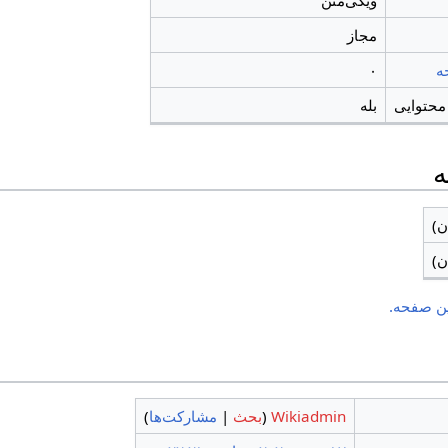
ویکی‌متن
مجاز
ه
۰
محتوایی
بله
ه
ن)
ن)
ن صفحه.
Wikiadmin
(
بحث
|
مشارکت‌ها
)